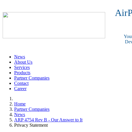
AirP
Your
Dev
News
About Us
Services
Products
Partner Companies
Contact
Career
Home
Partner Companies
News
ARP 4754 Rev B - Our Answer to It
Privacy Statement