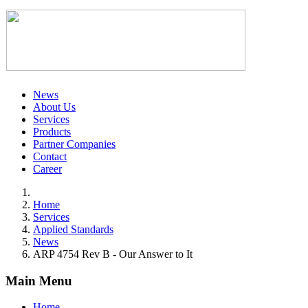
News
About Us
Services
Products
Partner Companies
Contact
Career
Home
Services
Applied Standards
News
ARP 4754 Rev B - Our Answer to It
Main Menu
Home