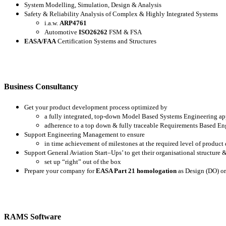
System Modelling, Simulation, Design & Analysis
Safety & Reliability Analysis of Complex & Highly Integrated Systems
i.a.w.
ARP4761
Automotive
ISO26262
FSM & FSA
EASA/FAA
Certification Systems and Structures
Business Consultancy
Get your product development process optimized by
a fully integrated, top-down Model Based Systems Engineering ap
adherence to a top down & fully traceable Requirements Based En
Support Engineering Management to ensure
in time achievement of milestones at the required level of product
Support General Aviation Start–Ups’ to get their organisational structure 
set up “right” out of the box
Prepare your company for
EASA Part 21 homologation
as Design (DO) or
RAMS Software