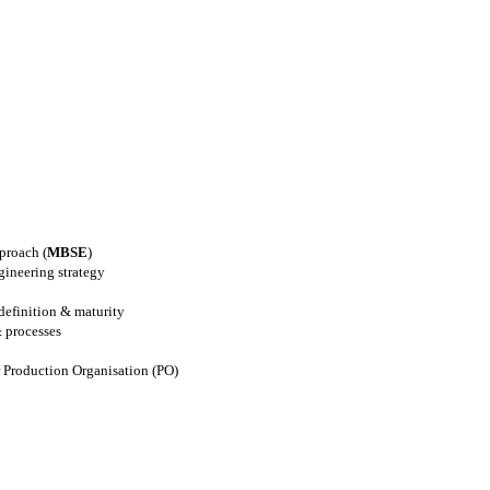
proach (
MBSE
)
gineering strategy
 definition & maturity
& processes
 Production Organisation (PO)